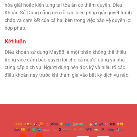
hòa giải hoặc kiện tụng tại tòa án có thẩm quyền. Điều
Khoản Sử Dụng cũng nêu rõ các biện pháp giải quyết tranh
chấp và cam kết của cả hai bên trong việc bảo vệ quyền lợi
hợp pháp.
Kết luận
Điều khoản sử dụng May88
là một phần không thể thiếu
trong việc đảm bảo quyền lợi cho cả người dùng và nhà
cung cấp dịch vụ. Người dùng nên đọc kỹ và hiểu rõ các
điều khoản này trước khi tham gia vào bất kỳ dịch vụ nào.