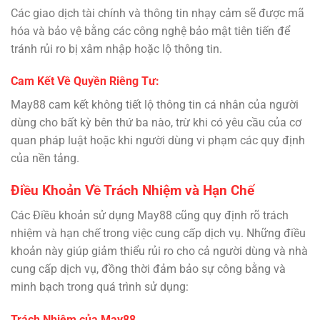
Các giao dịch tài chính và thông tin nhạy cảm sẽ được mã
hóa và bảo vệ bằng các công nghệ bảo mật tiên tiến để
tránh rủi ro bị xâm nhập hoặc lộ thông tin.
Cam Kết Về Quyền Riêng Tư:
May88 cam kết không tiết lộ thông tin cá nhân của người
dùng cho bất kỳ bên thứ ba nào, trừ khi có yêu cầu của cơ
quan pháp luật hoặc khi người dùng vi phạm các quy định
của nền tảng.
Điều Khoản Về Trách Nhiệm và Hạn Chế
Các
Điều khoản sử dụng May88
cũng quy định rõ trách
nhiệm và hạn chế trong việc cung cấp dịch vụ. Những điều
khoản này giúp giảm thiểu rủi ro cho cả người dùng và nhà
cung cấp dịch vụ, đồng thời đảm bảo sự công bằng và
minh bạch trong quá trình sử dụng:
Trách Nhiệm của May88