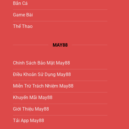
Bắn Cá
Game Bài
Thể Thao
MAY88
Chính Sách Bảo Mật May88
Điều Khoản Sử Dụng May88
Miễn Trừ Trách Nhiệm May88
Khuyến Mãi May88
Giới Thiệu May88
Tải App May88