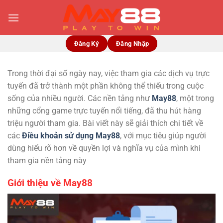
Bỏ
qua
nội
dung
Đăng Ký
Đăng Nhập
Trong thời đại số ngày nay, việc tham gia các dịch vụ trực
tuyến đã trở thành một phần không thể thiếu trong cuộc
sống của nhiều người. Các nền tảng như
May88
, một trong
những cổng game trực tuyến nổi tiếng, đã thu hút hàng
triệu người tham gia. Bài viết này sẽ giải thích chi tiết về
các
Điều khoản sử dụng May88
, với mục tiêu giúp người
dùng hiểu rõ hơn về quyền lợi và nghĩa vụ của mình khi
tham gia nền tảng này
Giới thiệu về May88