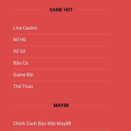
GAME HOT
Live Casino
Nổ Hũ
Xổ Số
Bắn Cá
Game Bài
Thể Thao
MAY88
Chính Sách Bảo Mật May88