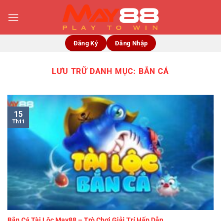
Bỏ
qua
nội
dung
Đăng Ký
Đăng Nhập
LƯU TRỮ DANH MỤC:
BẮN CÁ
15
Th11
Bắn Cá Tài Lộc May88 – Trò Chơi Giải Trí Hấp Dẫn