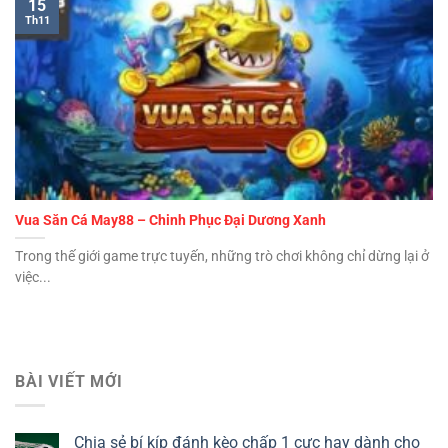
15
Th11
Vua Săn Cá May88 – Chinh Phục Đại Dương Xanh
Trong thế giới game trực tuyến, những trò chơi không chỉ dừng lại ở
việc...
BÀI VIẾT MỚI
Chia sẻ bí kíp đánh kèo chấp 1 cực hay dành cho